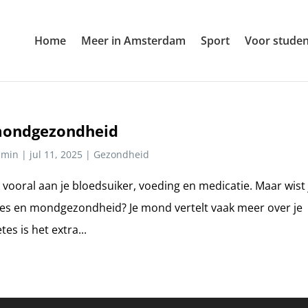
Home
Meer in Amsterdam
Sport
Voor stude
 mondgezondheid
dmin
|
jul 11, 2025
|
Gezondheid
jk vooral aan je bloedsuiker, voeding en medicatie. Maar wist 
betes en mondgezondheid? Je mond vertelt vaak meer over je
es is het extra...